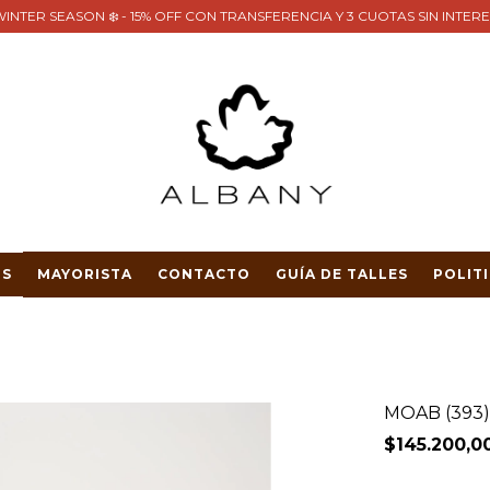
INTER SEASON ❄️ - 15% OFF CON TRANSFERENCIA Y 3 CUOTAS SIN INTER
S
MAYORISTA
CONTACTO
GUÍA DE TALLES
POLIT
MOAB (393
$145.200,0