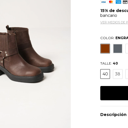
15% de desc
bancario
VER MEDIOS DE 
COLOR:
ENGR
TALLE:
40
40
38
Descripción 