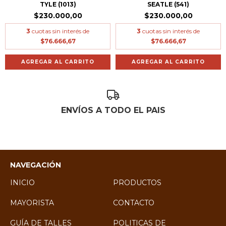
TYLE (1013)
SEATLE (541)
$230.000,00
$230.000,00
3
cuotas sin interés de
3
cuotas sin interés de
$76.666,67
$76.666,67
AGREGAR AL CARRITO
AGREGAR AL CARRITO
ENVÍOS A TODO EL PAIS
NAVEGACIÓN
INICIO
PRODUCTOS
MAYORISTA
CONTACTO
GUÍA DE TALLES
POLITICAS DE