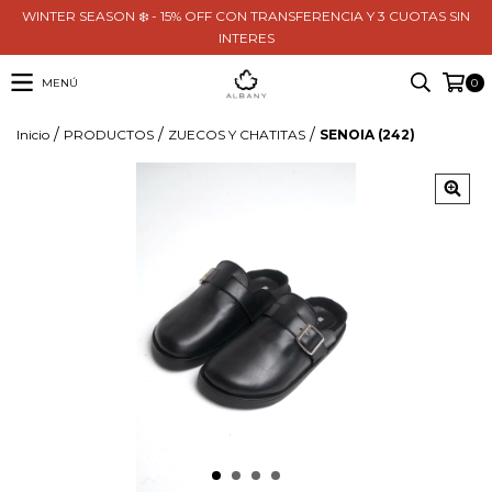
WINTER SEASON ❄️ - 15% OFF CON TRANSFERENCIA Y 3 CUOTAS SIN
INTERES
MENÚ
0
/
/
/
Inicio
PRODUCTOS
ZUECOS Y CHATITAS
SENOIA (242)