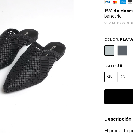
15% de desc
bancario
VER MEDIOS DE 
COLOR:
PLAT
TALLE:
38
38
36
Descripción 
El producto p