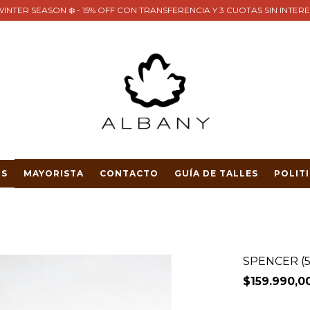
INTER SEASON ❄️ - 15% OFF CON TRANSFERENCIA Y 3 CUOTAS SIN INTER
S
MAYORISTA
CONTACTO
GUÍA DE TALLES
POLIT
SPENCER (5
$159.990,0