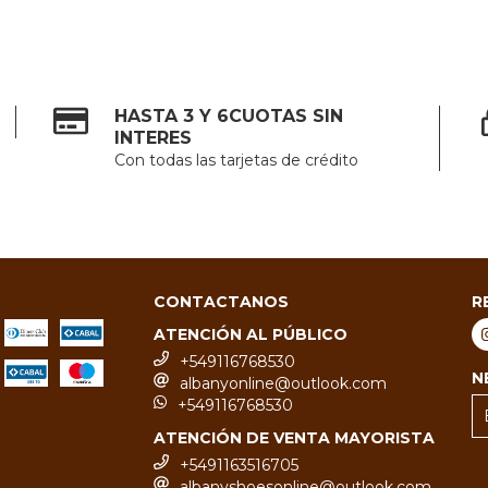
HASTA 3 Y 6CUOTAS SIN
INTERES
Con todas las tarjetas de crédito
CONTACTANOS
R
ATENCIÓN AL PÚBLICO
+549116768530
N
albanyonline@outlook.com
+549116768530
ATENCIÓN DE VENTA MAYORISTA
+5491163516705
albanyshoesonline@outlook.com