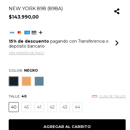
NEW YORK 898 (898A)
$143.990,00
15% de descuento
pagando con Transferencia o
depósito bancario
VER MEDIOS DE PAGO
COLOR:
NEGRO
TALLE:
40
GUÍA DE TALLES
40
45
41
42
43
44