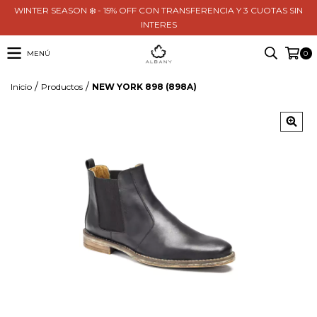
WINTER SEASON ❄️ - 15% OFF CON TRANSFERENCIA Y 3 CUOTAS SIN
INTERES
MENÚ
0
/
/
Inicio
Productos
NEW YORK 898 (898A)